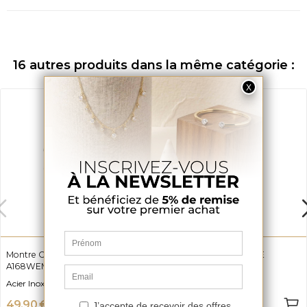
16 autres produits dans la même catégorie :
Exclusivité web
Promo !
Montre CASIO VINTAGE
Montre CASIO VINTAGE
A168WEM-2BEF
LA670WEGA-1EF
Acier Inoxydable
Acier Inoxydable
49,90 €
59,90 €