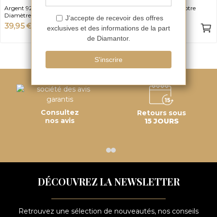
Argent 925, Oxyde de zirconium,
Argent 925 - choisissez votre
Diamètre 20mm
diamètre
39,95 €
74,50 €
-50%
-50%
79,90 €
149 €
Consultez
Retours sous
nos avis
15 JOURS
DÉCOUVREZ LA NEWSLETTER
Retrouvez une sélection de nouveautés, nos conseils