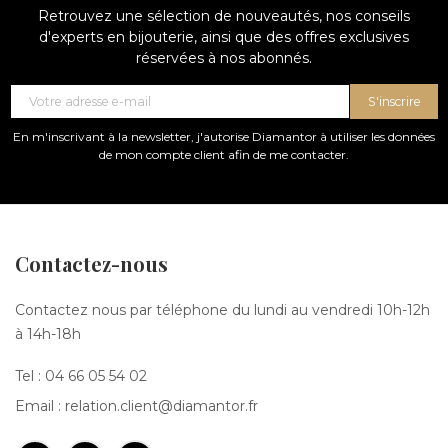
Retrouvez une sélection de nouveautés, nos conseils
d'experts en bijouterie, ainsi que des offres exclusives
réservées à nos abonnés.
S'inscrire
En m'inscrivant à la newsletter, j'autorise Diamantor à utiliser les données
de mon compte client afin de me contacter.
Contactez-nous
Contactez nous par téléphone du lundi au vendredi 10h-12h
à 14h-18h
Tel :
04 66 05 54 02
Email :
relation.client@diamantor.fr