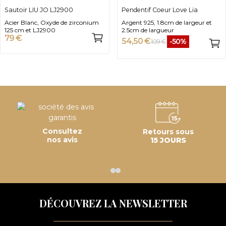
Sautoir LIU JO LJ2900
Pendentif Coeur Love Lia
Acier Blanc, Oxyde de zirconium
Argent 925, 1.8cm de largeur et
125 cm et LJ2900
2.5cm de largueur
79 €
54,50 €
-50%
109 €
Consultez
Retours sous
nos avis
15 JOURS
DÉCOUVREZ LA NEWSLETTER