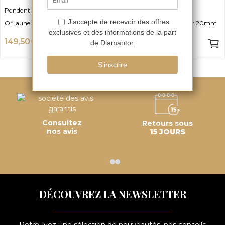
Pendentif Croix
Pendentif Coeur Karina
Or jaune 375, 2cm x 1cm
Acier Inoxydable, Largeur 20mm
149,50 €
7,45 €
-50%
-50%
299 €
14,90 €
Consultez
Retours sous
nos avis
15 JOURS
DÉCOUVREZ LA NEWSLETTER