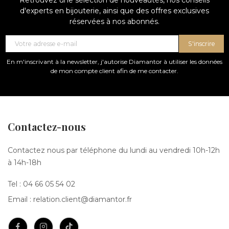
Retrouvez une sélection de nouveautés, nos conseils
d'experts en bijouterie, ainsi que des offres exclusives
réservées à nos abonnés.
S'inscrire
En m'inscrivant à la newsletter, j'autorise Diamantor à utiliser les données
de mon compte client afin de me contacter.
Contactez-nous
Contactez nous par téléphone du lundi au vendredi 10h-12h
à 14h-18h
Tel :
04 66 05 54 02
Email :
relation.client@diamantor.fr