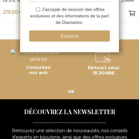
Or 375, 14cm (12+2cm)
Acier Inoxydable, Largeur 20mm
219,50 €
7,45 €
-50%
-50%
439 €
14,90 €
Consultez
Retours sous
nos avis
15 JOURS
DÉCOUVREZ LA NEWSLETTER
Retrouvez une sélection de nouveautés, nos conseils
d'experts en bijouterie, ainsi que des offres exclusives