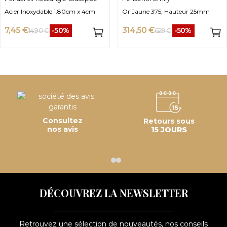
Acier Inoxydable 1.80cm x 4cm
Or Jaune 375, Hauteur 25mm
7,45 €
314,50 €
-50%
-50%
14,90 €
629 €
Consultez
Retours sous
nos avis
15 JOURS
DÉCOUVREZ LA NEWSLETTER
Retrouvez une sélection de nouveautés, nos conseils